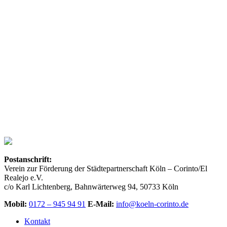
Revolution von 1979. Nach der langen Diktatur unter Somoza
gelang der großen sozialen, politischen und demokratischen
Befreiungsbewegung eine demokratische Entwicklung in einem der
ärmsten Länder Lateinamerikas.
Aktuelle Notizen
Aktuelle Meldungen über Projekte und Termine aus Corinto, El
Realejo und Köln.
Postanschrift:
Verein zur Förderung der Städtepartnerschaft Köln – Corinto/El
Realejo e.V.
c/o Karl Lichtenberg, Bahnwärterweg 94, 50733 Köln
Mobil:
0172 – 945 94 91
E-Mail:
info@koeln-corinto.de
Kontakt